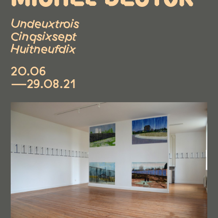
Undeuxtrois
Cinqsixsept
Huitneufdix
20.06
—29.08.21