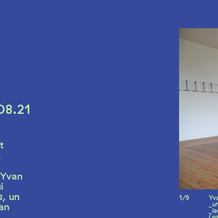
08.21
t
.
’Yvan
i
s
, un
1/9
Yv
_u
éan
_l
Les