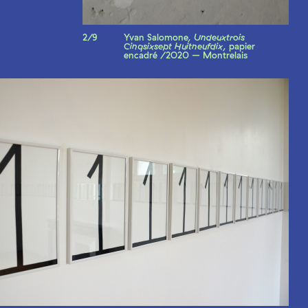
2/9
Yvan Salomone,
Undeuxtrois
Cinqsixsept Huitneufdix
, papier
encadré /2O20 – Montrelais