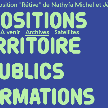
ive" de Nathyfa Michel et Jérôme Blin 
OSITIONS
À venir
Archives
Satellites
RRITOIRE
UBLICS
ORMATIONS