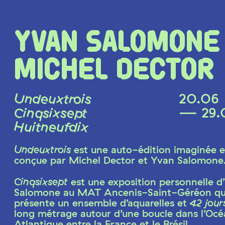
YVAN SALOMONE
MICHEL DECTOR
Undeuxtrois
20.06
Cinqsixsept
— 29.
Huitneufdix
Undeuxtrois
est une auto-édition imaginée e
conçue par Michel Dector et Yvan Salomone
Cinqsixsept
est une exposition personnelle d
Salomone au MAT Ancenis-Saint-Géréon qu
présente un ensemble d’aquarelles et
42 jour
long métrage autour d’une boucle dans l’Oc
Atlantique entre la France et le Brésil.