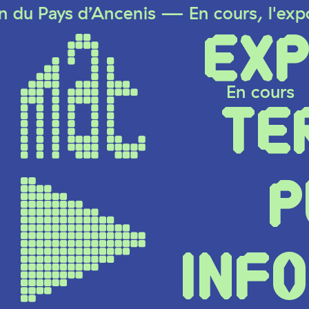
d’Ancenis — En cours, l'exposition "Rét
EXP
En cours
TE
P
INF