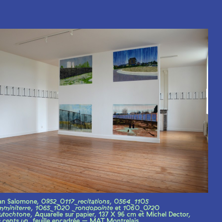
an Salomone,
0952_0117_recitations
,
0564_1105
mminiterre
,
1065_1020 _rondopointe
et
1060_0720
autochtone
, Aquarelle sur papier, 137 X 96 cm et Michel Dector,
 cents un
, feuille encadrée – MAT Montrelais.