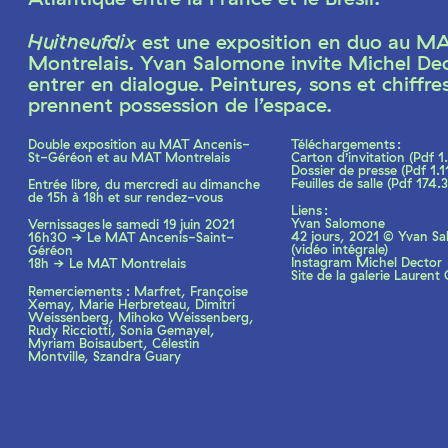
Huitneufdix
est une exposition en duo au M
Montrelais. Yvan Salomone invite Michel Dec
entrer en dialogue. Peintures, sons et chiffre
prennent possession de l’espace.
Double exposition au MAT Ancenis-
Téléchargements :
St-Géréon et au MAT Montrelais
Carton d’invitation (
Pdf
1
Dossier de presse (
Pdf
1.1
Feuilles de salle (
Pdf
174.3
Entrée libre, du mercredi au dimanche
de 15h à 18h et sur rendez-vous
Liens :
Yvan Salomone
Vernissages le samedi 19 juin 2021
42 jours, 2021 © Yvan S
16h30 → Le MAT Ancenis-Saint-
(vidéo intégrale)
Géréon
Instagram Michel Dector
18h → Le MAT Montrelais
Site de la galerie Laurent
Remerciements : Marfret, Françoise
Xemay, Marie Herbreteau, Dimitri
Weissenberg, Mihoko Weissenberg,
Rudy Ricciotti, Sonia Gemayel,
Myriam Boisaubert, Célestin
Montville, Szandra Guary