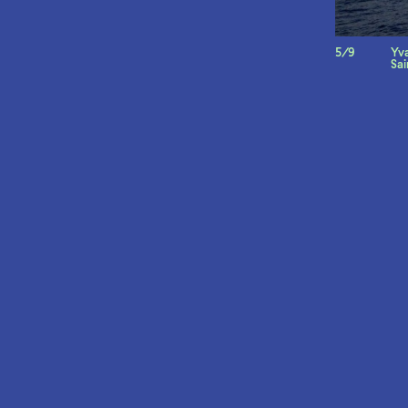
5/9
Yv
Sa