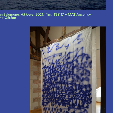
an Salomone,
42 jour
s, 2021, film, 1'39"17 - MAT Ancenis-
int-Géréon