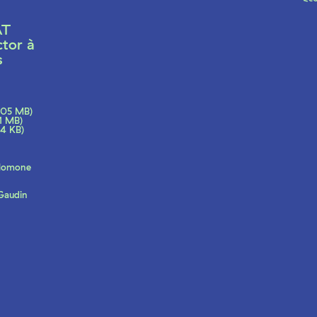
AT
tor à
s
.05 MB)
1 MB)
4 KB)
alomone
 Gaudin