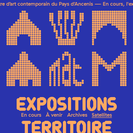
’art contemporain du Pays d’Ancenis — En cours, l'exposit
EXPOSITIONS
En cours
À venir
Archives
Satellites
TERRITOIRE