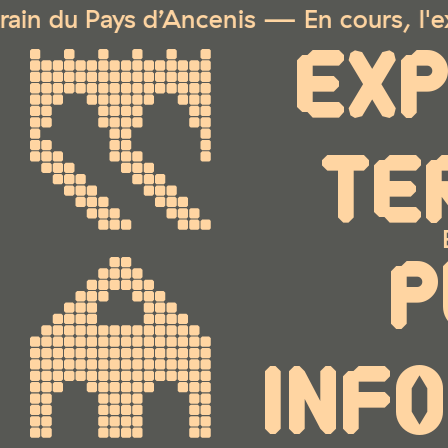
u Pays d’Ancenis — En cours, l'expositi
EXP
TE
P
INF