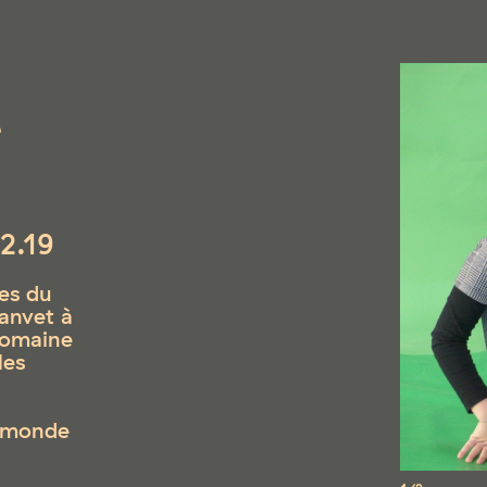
Y
2.19
es du
anvet à
domaine
les
u monde