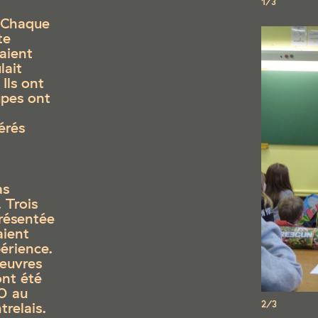
1/3
. Chaque
te
vaient
lait
Ils ont
upes ont
érés
as
 Trois
présentée
aient
périence.
oeuvres
ont été
0 au
relais.
2/3