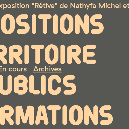
on "Rétive" de Nathyfa Michel et Jérôm
OSITIONS
RRITOIRE
En cours
Archives
UBLICS
ORMATIONS